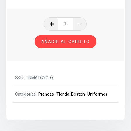
TRAJE
DE
NATACION
AÑADIR AL CARRITO
MUJER
ADULTO
T-
GXG
cantidad
SKU:
TNMATGXG-O
Categorías:
Prendas
,
Tienda Boston
,
Uniformes