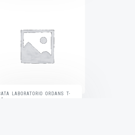
BATA LABORATORIO ORDANS T-
34
$
585.00