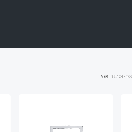
VER:
12
24
TO