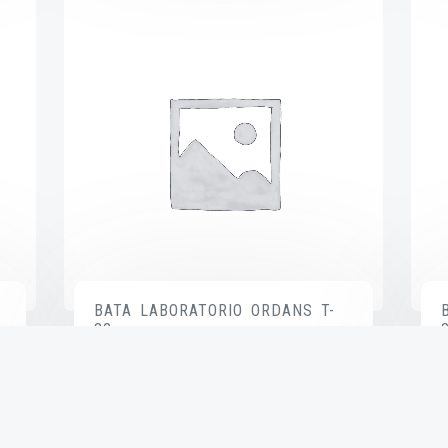
BATA LABORATORIO ORDANS T-
32
$
585.00