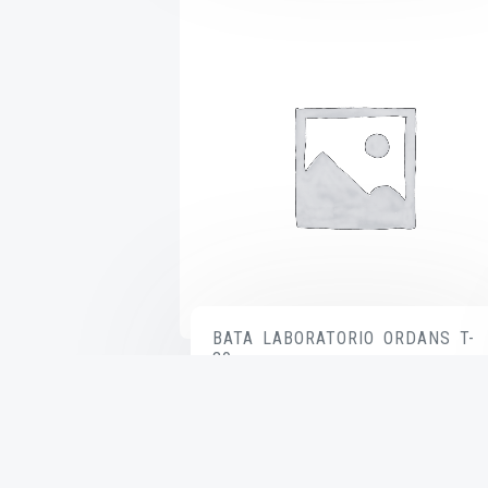
BATA LABORATORIO ORDANS T-
30
$
585.00