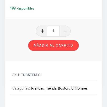
188 disponibles
TRAJE
DE
NATACION
AÑADIR AL CARRITO
COMPETENCIA
ADULTO
T-
CM
cantidad
SKU:
TNCATCM-O
Categorías:
Prendas
,
Tienda Boston
,
Uniformes