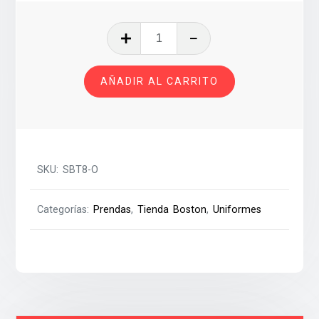
SHORT
BLANCO
ORDANS
AÑADIR AL CARRITO
T-
8
cantidad
SKU:
SBT8-O
Categorías:
Prendas
,
Tienda Boston
,
Uniformes