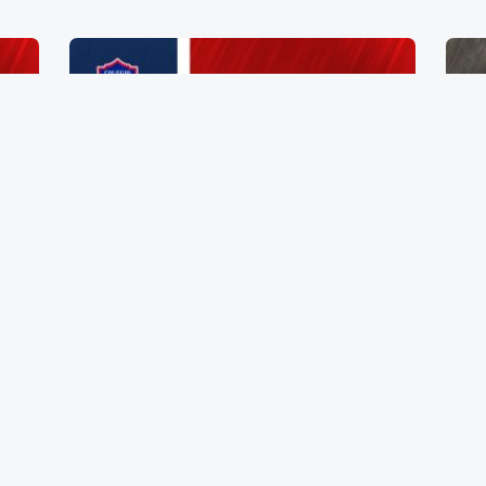
Zapato de Dama Talla 23
$
385.00