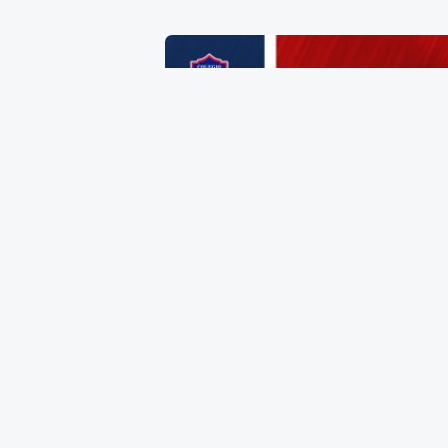
Zapato de Dama Talla 26
$
385.00