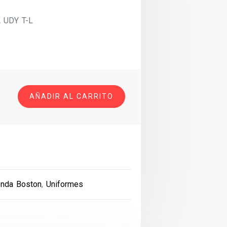
 UDY T-L
AÑADIR AL CARRITO
enda Boston
,
Uniformes