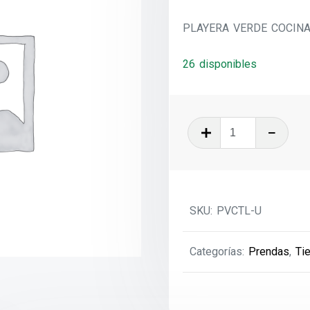
PLAYERA VERDE COCINA
26 disponibles
PLAYERA
VERDE
COCINA
UDY
T-
SKU:
PVCTL-U
L
cantidad
Categorías:
Prendas
,
Ti