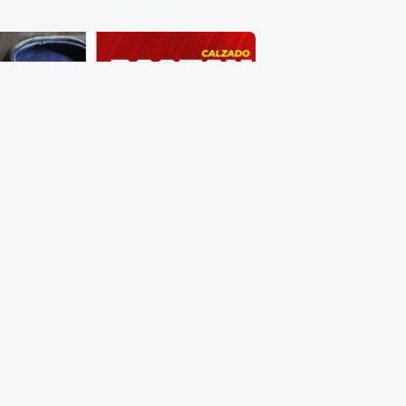
Zapato de Caballero Talla 18
$
405.00