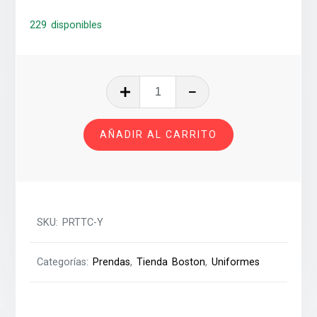
229 disponibles
PLAYERA
ROJA
TOLUCA
AÑADIR AL CARRITO
YAZBECK
T-
CH
cantidad
SKU:
PRTTC-Y
Categorías:
Prendas
,
Tienda Boston
,
Uniformes