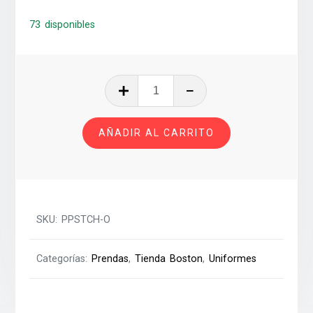
73 disponibles
PLAYERA
POLO
SECUNDARIA
AÑADIR AL CARRITO
ORDANS
T-
CH
cantidad
SKU:
PPSTCH-O
Categorías:
Prendas
,
Tienda Boston
,
Uniformes