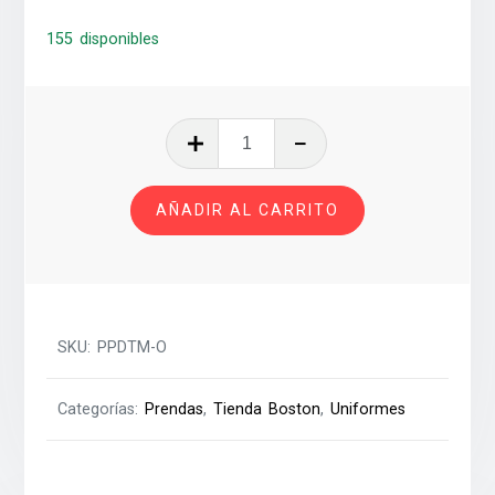
155 disponibles
PLAYERA
POLO
DOCENTE
AÑADIR AL CARRITO
ORDANS
T-
M
cantidad
SKU:
PPDTM-O
Categorías:
Prendas
,
Tienda Boston
,
Uniformes