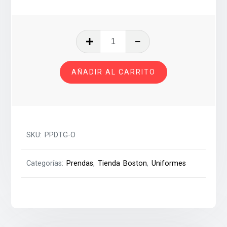
PLAYERA
POLO
DOCENTE
AÑADIR AL CARRITO
ORDANS
T-
G
cantidad
SKU:
PPDTG-O
Categorías:
Prendas
,
Tienda Boston
,
Uniformes