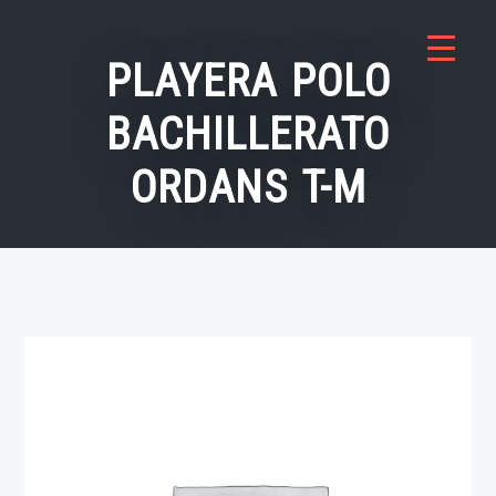
Saltar
al
PLAYERA POLO
contenido
BACHILLERATO
ORDANS T-M