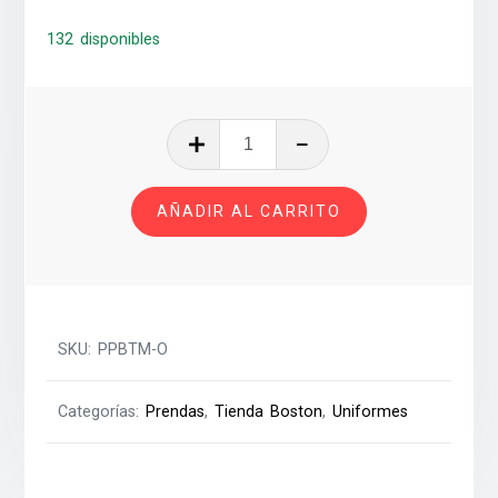
132 disponibles
PLAYERA
POLO
BACHILLERATO
AÑADIR AL CARRITO
ORDANS
T-
M
cantidad
SKU:
PPBTM-O
Categorías:
Prendas
,
Tienda Boston
,
Uniformes