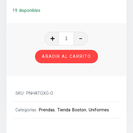
19 disponibles
PLAYERA
NATACION
HOMBRE
AÑADIR AL CARRITO
ADULTO
T-
GXG
cantidad
SKU:
PNHATGXG-O
Categorías:
Prendas
,
Tienda Boston
,
Uniformes