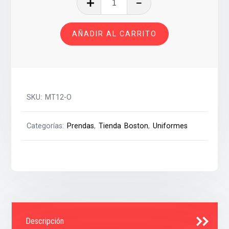
ORDANS
T-
AÑADIR AL CARRITO
12
cantidad
SKU:
MT12-O
Categorías:
Prendas
,
Tienda Boston
,
Uniformes
Descripción