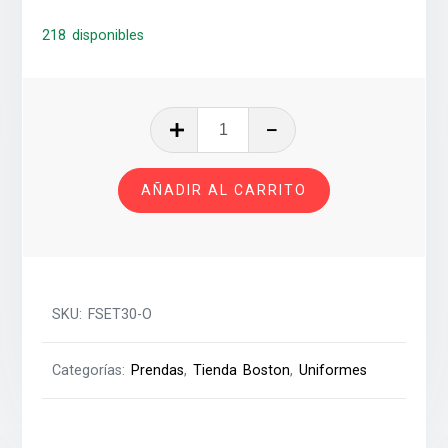
218 disponibles
FALDA
SHORT
ESCOCESA
AÑADIR AL CARRITO
ORDANS
T-
30
cantidad
SKU:
FSET30-O
Categorías:
Prendas
,
Tienda Boston
,
Uniformes