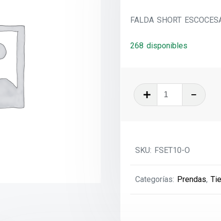
FALDA SHORT ESCOCES
268 disponibles
FALDA
SHORT
ESCOCESA
ORDANS
T-
SKU:
FSET10-O
10
cantidad
Categorías:
Prendas
,
Ti