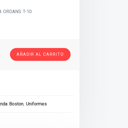
A ORDANS T-10
AÑADIR AL CARRITO
enda Boston
,
Uniformes