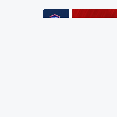
Zapato de Dama Talla 21
$
385.00