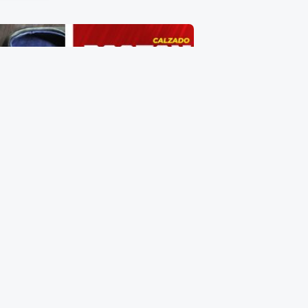
Zapato de Caballero Talla 18
$
405.00