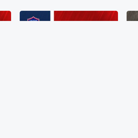
Zapato de Dama Talla 18
$
385.00