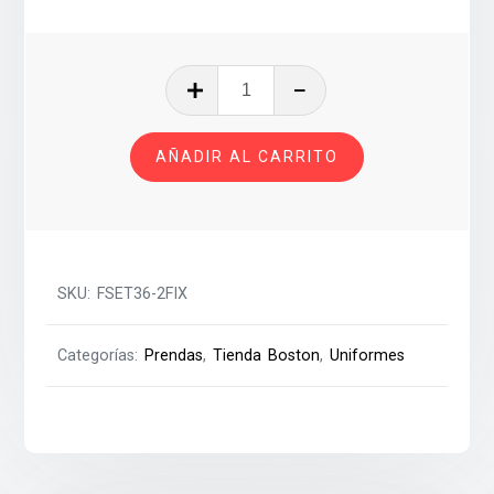
FALDA
SHORT
ESCOCESA
AÑADIR AL CARRITO
2FIX
T-
36
cantidad
SKU:
FSET36-2FIX
Categorías:
Prendas
,
Tienda Boston
,
Uniformes