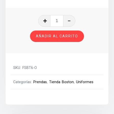
FALDA
SHORT
BLANCA
AÑADIR AL CARRITO
ORDANS
T-
6
cantidad
SKU:
FSBT6-O
Categorías:
Prendas
,
Tienda Boston
,
Uniformes