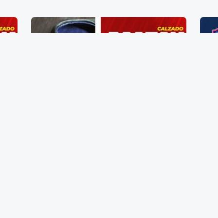
Zapato de Caballero Talla 21
$
405.00