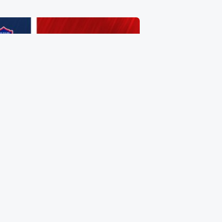
Zapato de Dama Talla 26
$
385.00