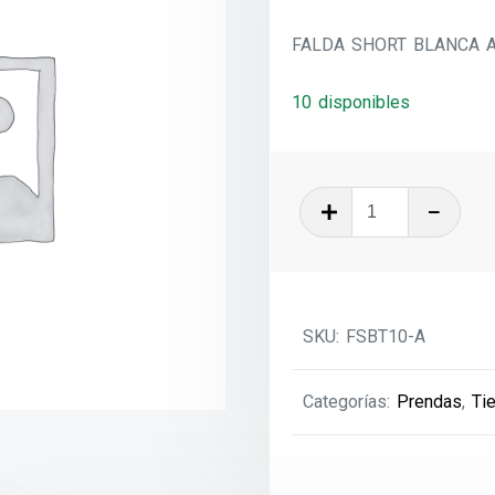
FALDA SHORT BLANCA A
10 disponibles
FALDA
SHORT
BLANCA
AREC
T-
SKU:
FSBT10-A
10
cantidad
Categorías:
Prendas
,
Ti