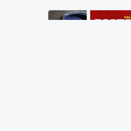
Zapato de Caballero Talla 24
$
405.00