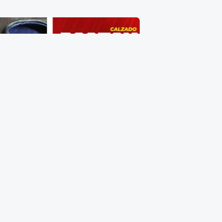
Zapato de Caballero Talla 20
$
405.00