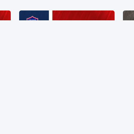
Zapato de Dama Talla 26
$
385.00