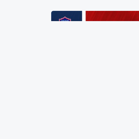
Zapato de Dama Talla 24
$
385.00