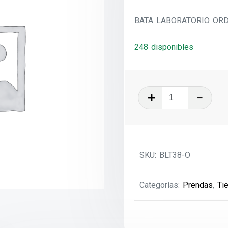
BATA LABORATORIO ORD
248 disponibles
BATA
LABORATO
ORDANS
T-
38
SKU:
BLT38-O
cantidad
Categorías:
Prendas
,
Ti