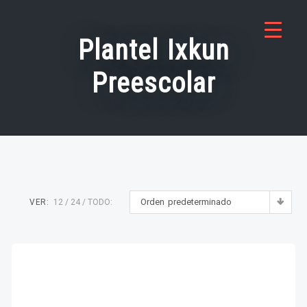
Saltar
al
Plantel Ixkun
contenido
Preescolar
Orden predeterminado
VER:
12
24
TODO: