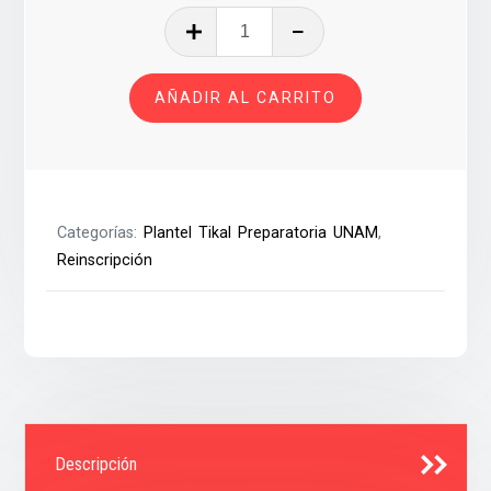
REINSCRIPCION
PREPARATORIA
UNAM
AÑADIR AL CARRITO
5y6°
GRADO
26-
27
cantidad
Categorías:
Plantel Tikal Preparatoria UNAM
,
Reinscripción
Descripción